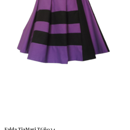
Falda TiaMari TGñ024