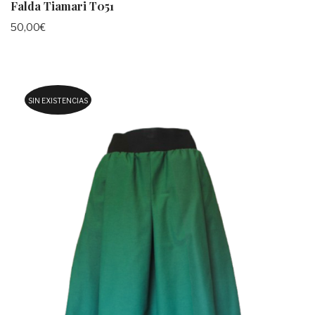
Falda Tiamari T051
50,00
€
SIN EXISTENCIAS