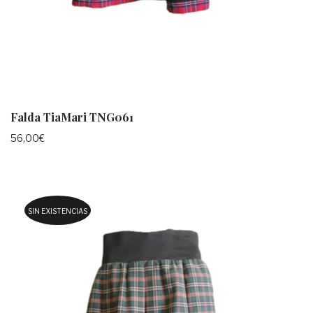
Falda TiaMari TNG061
56,00
€
SIN EXISTENCIAS