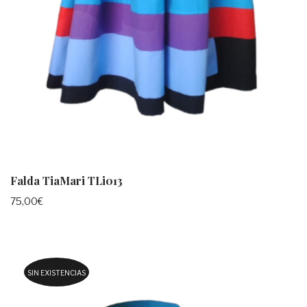
Falda TiaMari TLi013
75,00
€
SIN EXISTENCIAS