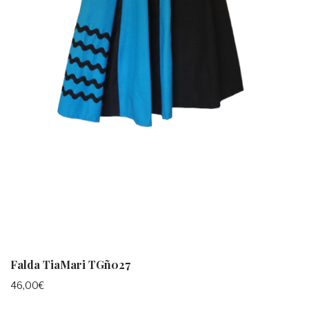
Falda TiaMari TGñ027
46,00
€