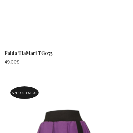
Falda TiaMari TG075
49,00
€
SIN EXISTENCIAS