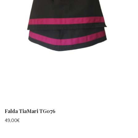
Falda TiaMari TG076
49,00
€