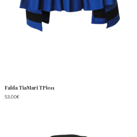
Falda TiaMari TPi011
53,00
€