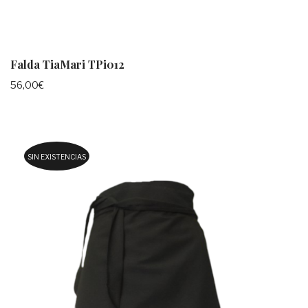
Falda TiaMari TPi012
56,00
€
SIN EXISTENCIAS