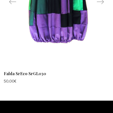
Falda SrEco SrGL030
50,00
€