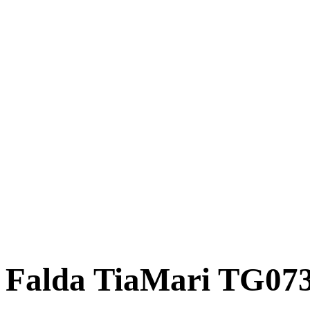
Falda TiaMari TG07