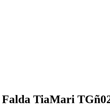
Falda TiaMari TGñ0