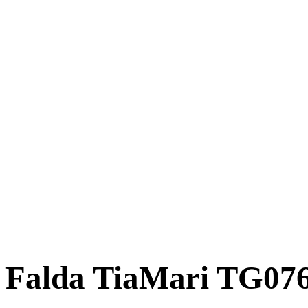
Falda TiaMari TG07