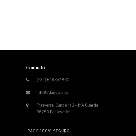
Contacto
(+34) 646354830
info@adanegra.es
Trasversal Candeira 2 - 1º A Guarda
36780 Pontevedra
PAGO 100% SEGURO