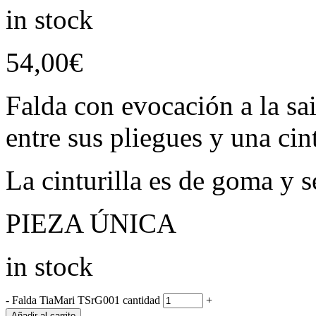
in stock
54,00
€
Falda con evocación a la sa
entre sus pliegues y una cin
La cinturilla es de goma y se
PIEZA ÚNICA
in stock
-
Falda TiaMari TSrG001 cantidad
+
Añadir al carrito