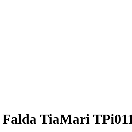
Falda TiaMari TPi01