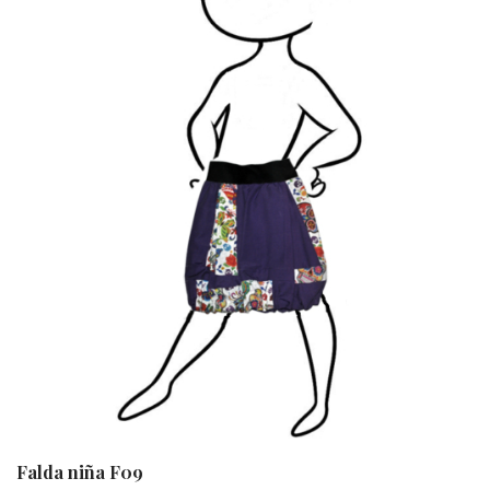
Falda niña F09