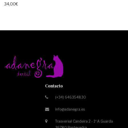
34,00
€
Contacto
(+34) 646354830
info@adanegra.es
Trasversal Candeira 2 - 1º A Guarda
36780 Pontevedra