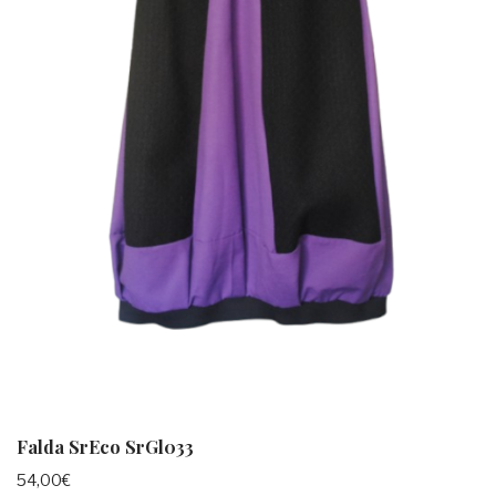
Falda SrEco SrGl033
54,00
€