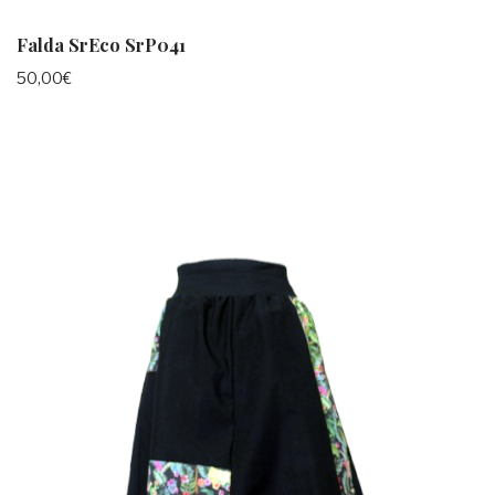
Falda SrEco SrP041
50,00
€