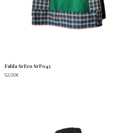
Falda SrEco SrP042
52,00
€