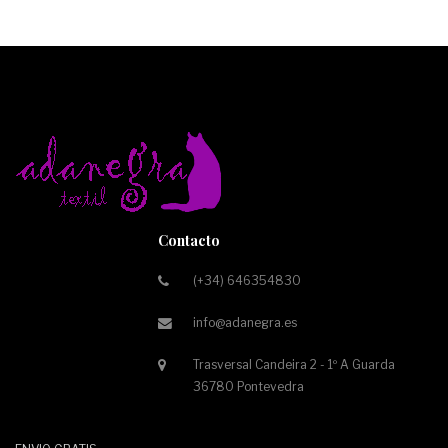
Contacto
(+34) 646354830
info@adanegra.es
Trasversal Candeira 2 - 1º A Guarda
36780 Pontevedra