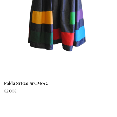
Falda SrEco SrCM012
62,00
€