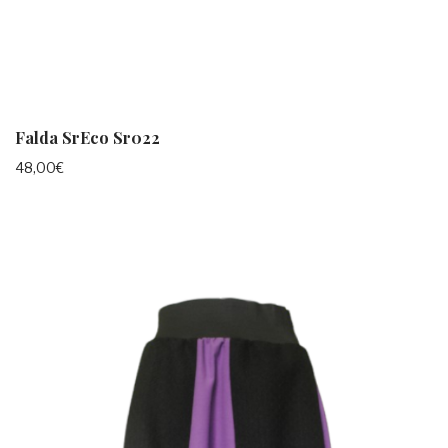
Falda SrEco Sr022
48,00
€