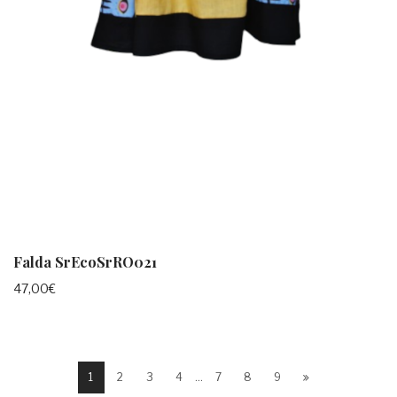
Falda SrEcoSrRO021
47,00
€
1
2
3
4
…
7
8
9