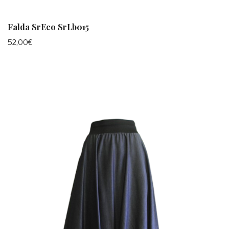
Falda SrEco SrLb015
52,00
€