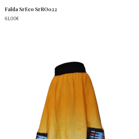
Falda SrEco SrRO022
61,00
€