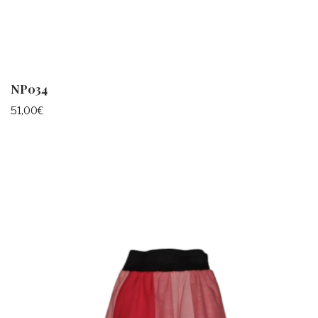
NP034
51,00
€