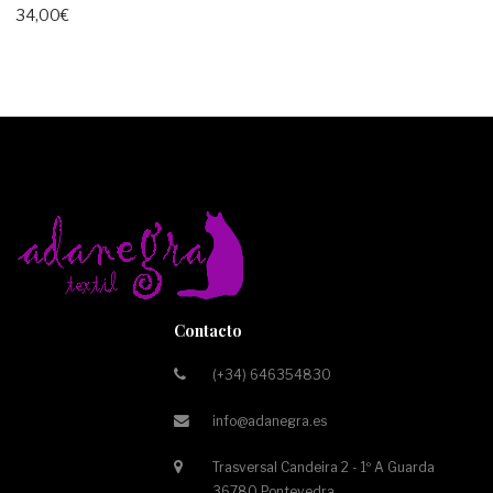
34,00
€
Contacto
(+34) 646354830
info@adanegra.es
Trasversal Candeira 2 - 1º A Guarda
36780 Pontevedra