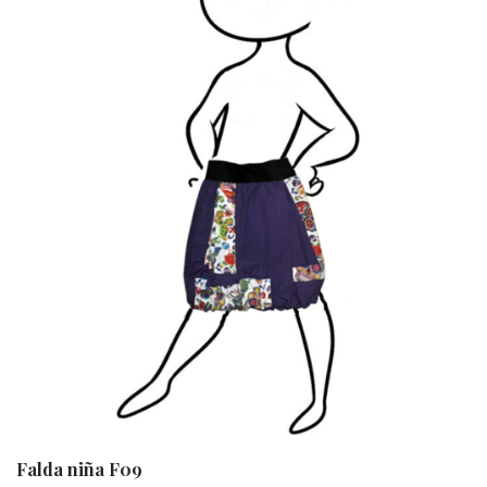
Falda niña F09