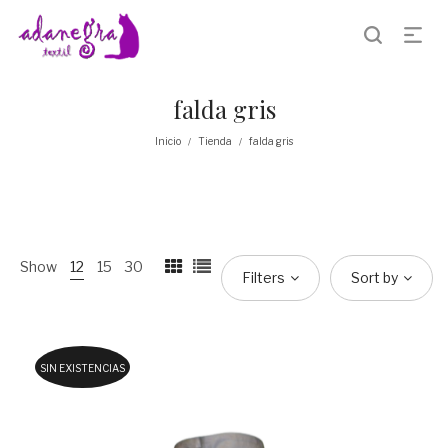
falda gris
Inicio
Tienda
falda gris
/
/
Show
12
15
30
Filters
Sort by
SIN EXISTENCIAS