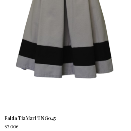
Falda TiaMari TNG045
53,00
€