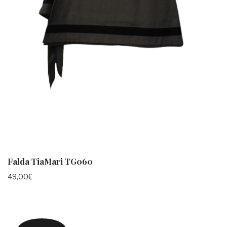
Falda TiaMari TG060
49,00
€