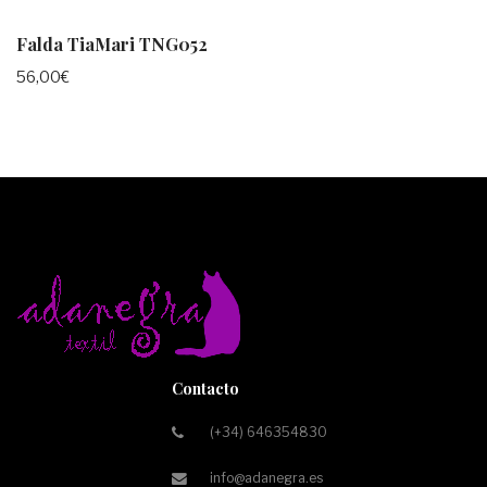
Falda TiaMari TNG052
56,00
€
Contacto
(+34) 646354830
info@adanegra.es