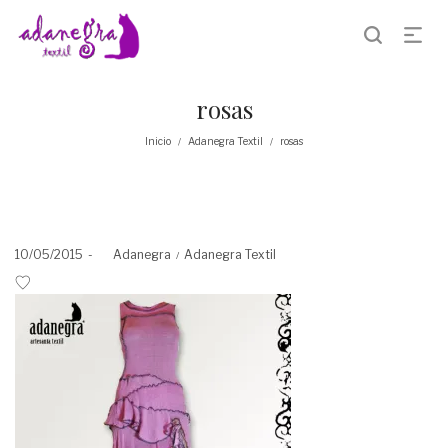
rosas
Inicio
Adanegra Textil
rosas
/
/
Posted
Posted
10/05/2015
by
Adanegra
Adanegra Textil
on
in