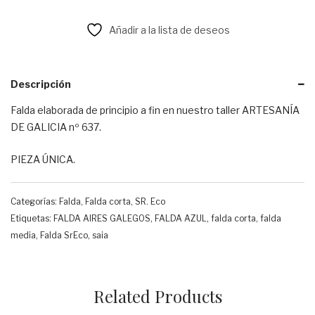
Añadir a la lista de deseos
Descripción
Falda elaborada de principio a fin en nuestro taller ARTESANÍA
DE GALICIA nº 637.
PIEZA ÚNICA.
Categorías:
Falda
,
Falda corta
,
SR. Eco
Etiquetas:
FALDA AIRES GALEGOS
,
FALDA AZUL
,
falda corta
,
falda
media
,
Falda SrEco
,
saia
Related Products