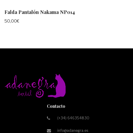
Falda Pantalón Nakama NP014
50,00
€
Contacto
(+34) 646354830
info@adanegra.es