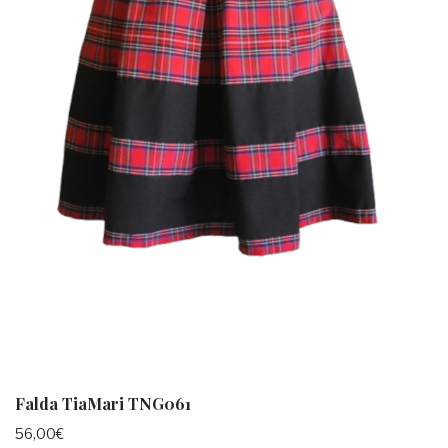
Falda TiaMari TNG061
56,00
€