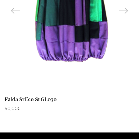
Falda SrEco SrGL030
50,00
€