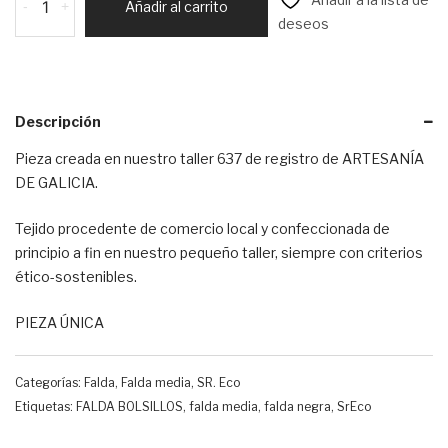
-
+
Añadir al carrito
SrEco
deseos
SrP037
cantidad
Descripción
Pieza creada en nuestro taller 637 de registro de ARTESANÍA
DE GALICIA.
Tejido procedente de comercio local y confeccionada de
principio a fin en nuestro pequeño taller, siempre con criterios
ético-sostenibles.
PIEZA ÚNICA
Categorías:
Falda
,
Falda media
,
SR. Eco
Etiquetas:
FALDA BOLSILLOS
,
falda media
,
falda negra
,
SrEco