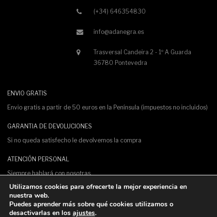
(+34) 646354830
info@adanegra.es
Trasversal Candeira 2 - 1º A Guarda
36780 Pontevedra
ENVIO GRATIS
Envio gratis a partir de 50 euros en la Península (impuestos no incluidos)
GARANTIA DE DEVOLUCIONES
Si no queda satisfecho le devolvemos la compra
ATENCIÓN PERSONAL
Siempre hablará con nosotras.
Utilizamos cookies para ofrecerte la mejor experiencia en
PAGO 100% SEGURO
nuestra web.
Puedes aprender más sobre qué cookies utilizamos o
Pagos protegidos con certificado de seguridad SSL
desactivarlas en los
ajustes
.