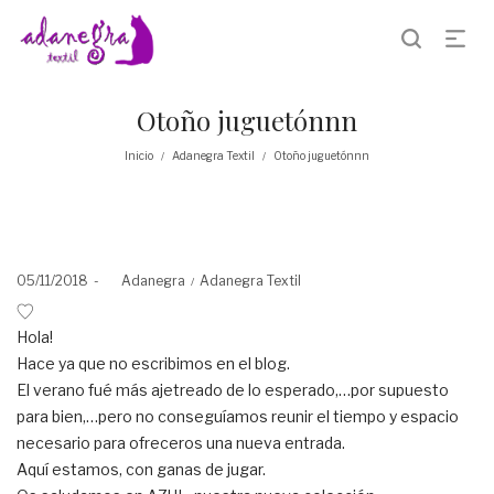
Otoño juguetónnn
Inicio
Adanegra Textil
Otoño juguetónnn
/
/
Posted
Posted
05/11/2018
by
Adanegra
Adanegra Textil
on
in
Hola!
Hace ya que no escribimos en el blog.
El verano fué más ajetreado de lo esperado,…por supuesto
para bien,…pero no conseguíamos reunir el tiempo y espacio
necesario para ofreceros una nueva entrada.
Aquí estamos, con ganas de jugar.