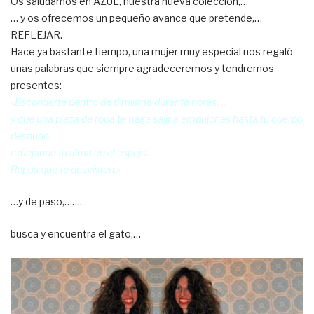
Os saludamos en AZUL, nuestra nueva colección,…
… y os ofrecemos un pequeño avance que pretende,…
REFLEJAR.
Hace ya bastante tiempo, una mujer muy especial nos regaló
unas palabras que siempre agradeceremos y tendremos
presentes:
«Esconderte dentro de tí misma durante horas,…
y que una pieza de ropa te haga salir a empujones hasta tu cuerpo
desnudo,
reflejando tu alma en el espejo.
Ropas que te desvisten.»
…y de paso,…….
busca y encuentra el gato,…