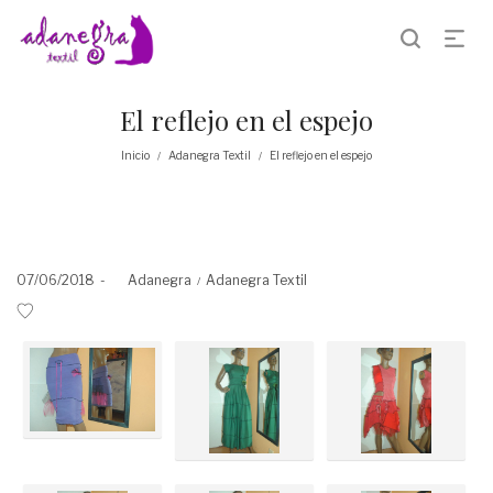
El reflejo en el espejo
Inicio
Adanegra Textil
El reflejo en el espejo
/
/
Posted
Posted
07/06/2018
by
Adanegra
Adanegra Textil
on
in