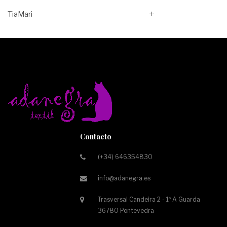
TiaMari
Contacto
(+34) 646354830
info@adanegra.es
Trasversal Candeira 2 - 1º A Guarda
36780 Pontevedra