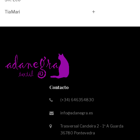
TiaMari
Contacto
(+34) 646354830
info@adanegra.es
Trasversal Candeira 2 - 1º A Guarda
36780 Pontevedra