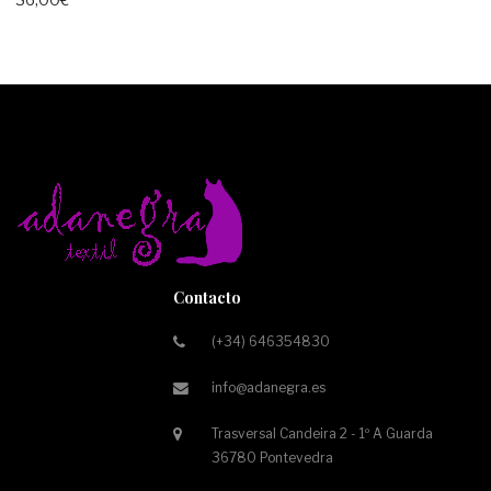
Contacto
(+34) 646354830
info@adanegra.es
Trasversal Candeira 2 - 1º A Guarda
36780 Pontevedra