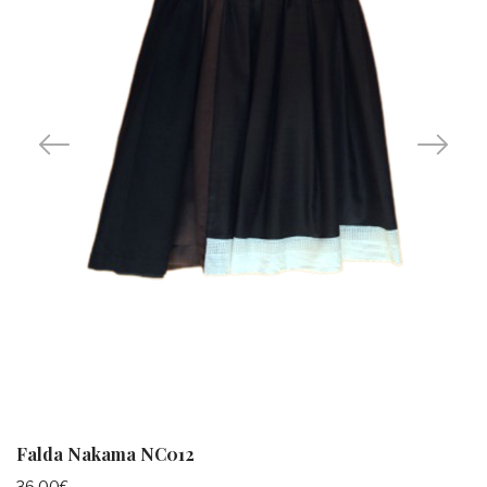
Falda Nakama NC012
36,00
€