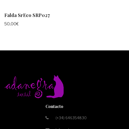
Falda SrEco SRP027
50,00
€
Contacto
(+34) 646354830