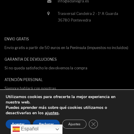
info@adanegra.es
Trasversal Candeira 2 - 1º A Guarda
36780 Pontevedra
ENVIO GRATIS
Envio gratis a partir de 50 euros en la Península (impuestos no incluidos)
GARANTIA DE DEVOLUCIONES
Si no queda satisfecho le devolvemos la compra
ATENCIÓN PERSONAL
Siempre hablará con nosotras.
Utilizamos cookies para ofrecerte la mejor experiencia en
PAGO 100% SEGURO
nuestra web.
Puedes aprender más sobre qué cookies utilizamos o
Pagos protegidos con certificado de seguridad SSL
desactivarlas en los
ajustes
.
Cerrar el banner de 
Aceptar
Rechazar
Ajustes
Diseño y desarrollo por
Serboweb
Español