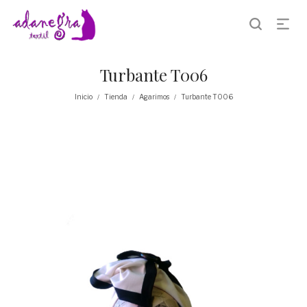
Turbante T006
Inicio
Tienda
Agarimos
Turbante T006
/
/
/