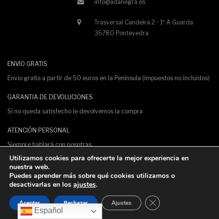
info@adanegra.es
Trasversal Candeira 2 - 1º A Guarda
36780 Pontevedra
ENVIO GRATIS
Envio gratis a partir de 50 euros en la Península (impuestos no incluidos)
GARANTIA DE DEVOLUCIONES
Si no queda satisfecho le devolvemos la compra
ATENCIÓN PERSONAL
Siempre hablará con nosotras.
Utilizamos cookies para ofrecerte la mejor experiencia en
PAGO 100% SEGURO
nuestra web.
Puedes aprender más sobre qué cookies utilizamos o
Pagos protegidos con certificado de seguridad SSL
desactivarlas en los
ajustes
.
Cerrar el banner de 
Aceptar
Rechazar
Ajustes
Diseño y desarrollo por
Serboweb
Español