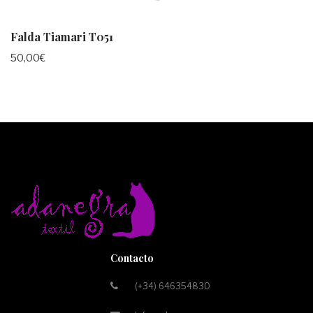
Falda Tiamari T051
50,00
€
Contacto
(+34) 646354830